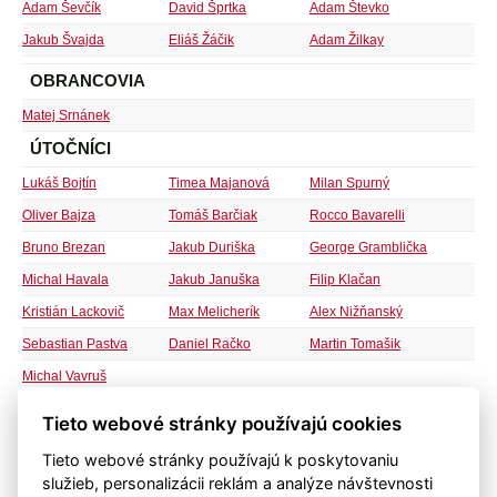
Adam Ševčík
David Šprtka
Adam Števko
Jakub Švajda
Eliáš Žáčik
Adam Žilkay
OBRANCOVIA
Matej Srnánek
ÚTOČNÍCI
Lukáš Bojtín
Timea Majanová
Milan Spurný
Oliver Bajza
Tomáš Barčiak
Rocco Bavarelli
Bruno Brezan
Jakub Duriška
George Gramblička
Michal Havala
Jakub Januška
Filip Klačan
Kristián Lackovič
Max Melicherík
Alex Nižňanský
Sebastian Pastva
Daniel Račko
Martin Tomašik
Michal Vavruš
OBRANCOVIA
Tieto webové stránky používajú cookies
Adam Hajbane
Tieto webové stránky používajú k poskytovaniu
STREDOPOLIARI
služieb, personalizácii reklám a analýze návštevnosti