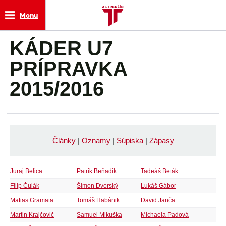
Menu
KÁDER U7
PRÍPRAVKA
2015/2016
Články
|
Oznamy
|
Súpiska
|
Zápasy
Juraj Belica
Patrik Beňadik
Tadeáš Beták
Filip Čulák
Šimon Dvorský
Lukáš Gábor
Matias Gramata
Tomáš Habánik
David Janča
Martin Krajčovič
Samuel Mikuška
Michaela Padová