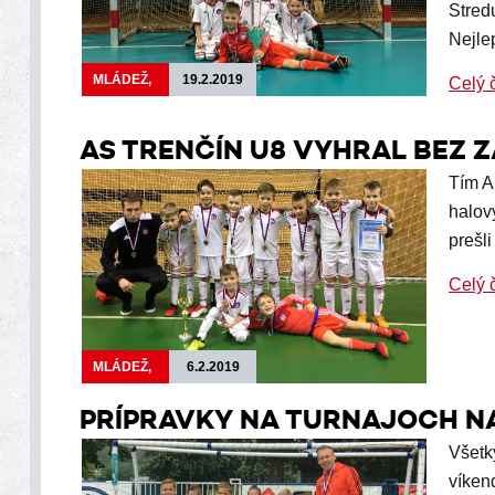
Stred
Nejle
MLÁDEŽ,
19.2.2019
Celý 
AS TRENČÍN U8 VYHRAL BEZ 
Tím A
halov
prešl
Celý 
MLÁDEŽ,
6.2.2019
PRÍPRAVKY NA TURNAJOCH N
Všetk
víken