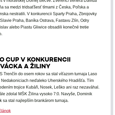
 v moravskej Dolnej Bečve. Zverenci trénera Davida
a sa medzi tridsaťšesť tímami z Česka, Poľska a
nska nestratili. V konkurencii Sparty Praha, Zbrojovky
 Slavie Praha, Baníka Ostrava, Fastavu Zlín, Odry
slav alebo Piastu Gliwice obsadili konečné tretie
o.
SO CUP V KONKURENCII
OVÁCKA A ŽILINY
S Trenčín do osem rokov sa stal víťazom turnaja Laso
 Nedakoniciach neďaleko Uherského Hradišťa. Tím
edením trojice Kubáň, Nosek, Leško ani raz nezaváhal.
nále zdolal MŠK Žilina vysoko 7:0. Navyše, Dominik
ík sa stal najlepším brankárom turnaja.
článok