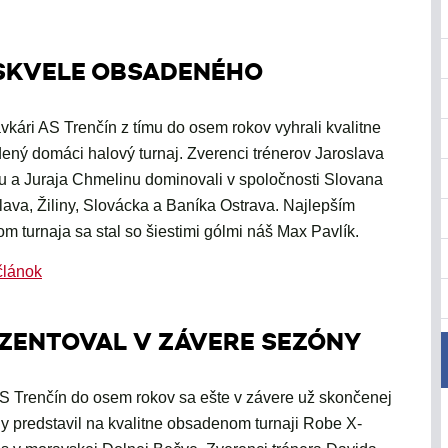
M SKVELE OBSADENÉHO
avkári AS Trenčín z tímu do osem rokov vyhrali kvalitne
ený domáci halový turnaj. Zverenci trénerov Jaroslava
u a Juraja Chmelinu dominovali v spoločnosti Slovana
slava, Žiliny, Slovácka a Baníka Ostrava. Najlepším
om turnaja sa stal so šiestimi gólmi náš Max Pavlík.
článok
EZENTOVAL V ZÁVERE SEZÓNY
S Trenčín do osem rokov sa ešte v závere už skončenej
y predstavil na kvalitne obsadenom turnaji Robe X-