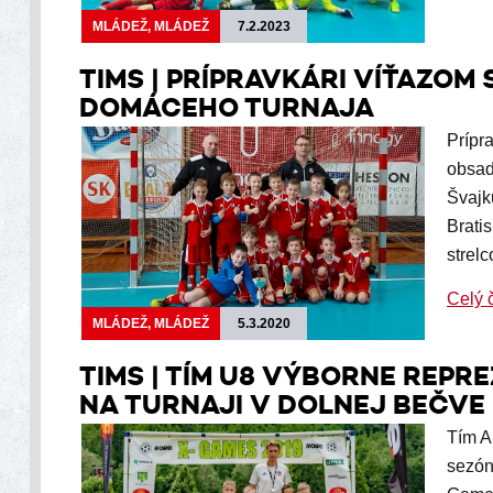
MLÁDEŽ, MLÁDEŽ
7.2.2023
TIMS | PRÍPRAVKÁRI VÍŤAZO
DOMÁCEHO TURNAJA
Prípr
obsad
Švajk
Brati
strelc
Celý 
MLÁDEŽ, MLÁDEŽ
5.3.2020
TIMS | TÍM U8 VÝBORNE REPR
NA TURNAJI V DOLNEJ BEČVE
Tím A
sezón