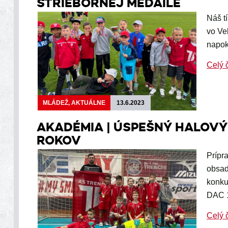
STRIEBORNEJ MEDAILE
Náš t
vo Ve
napok
Celý 
MLÁDEŽ, AKTUÁLNE
13.6.2023
AKADÉMIA | ÚSPEŠNÝ HALOVÝ
ROKOV
Prípr
obsad
konku
DAC 1
Celý 