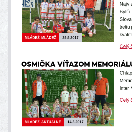
Najvi
Bytči
Slova
treti
kvali
MLÁDEŽ, MLÁDEŽ
25.5.2017
Celý 
OSMIČKA VÍŤAZOM MEMORIÁL
Chlap
Memor
Inter.
Celý 
MLÁDEŽ, AKTUÁLNE
14.3.2017