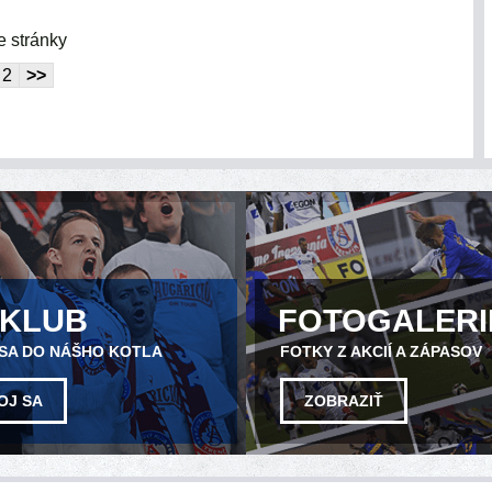
e stránky
2
>>
NKLUB
FOTOGALERI
 SA DO NÁŠHO KOTLA
FOTKY Z AKCIÍ A ZÁPASOV
OJ SA
ZOBRAZIŤ