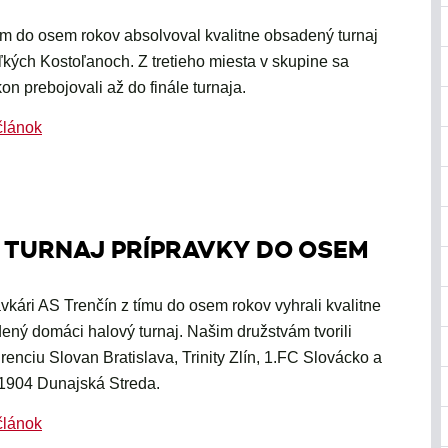
ím do osem rokov absolvoval kvalitne obsadený turnaj
ľkých Kostoľanoch. Z tretieho miesta v skupine sa
on prebojovali až do finále turnaja.
článok
 TURNAJ PRÍPRAVKY DO OSEM
avkári AS Trenčín z tímu do osem rokov vyhrali kvalitne
ený domáci halový turnaj. Našim družstvám tvorili
renciu Slovan Bratislava, Trinity Zlín, 1.FC Slovácko a
904 Dunajská Streda.
článok