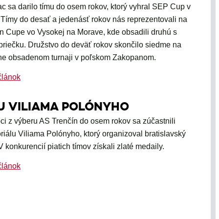
ac sa darilo tímu do osem rokov, ktorý vyhral SEP Cup v
. Tímy do desať a jedenásť rokov nás reprezentovali na
n Cupe vo Vysokej na Morave, kde obsadili druhú s
u priečku. Družstvo do deväť rokov skončilo siedme na
tne obsadenom turnaji v poľskom Zakopanom.
článok
U VILIAMA POLÓNYHO
ci z výberu AS Trenčín do osem rokov sa zúčastnili
iálu Viliama Polónyho, ktorý organizoval bratislavský
 V konkurencií piatich tímov získali zlaté medaily.
článok