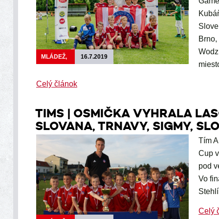
Games
Kubáň
Slove
Brno,
Wodzi
MLÁDEŽ,
16.7.2019
miest
Celý článok
TIMS | OSMIČKA VYHRALA LA
SLOVANA, TRNAVY, SIGMY, SL
Tím A
Cup v
pod v
Vo fi
Stehl
Celý 