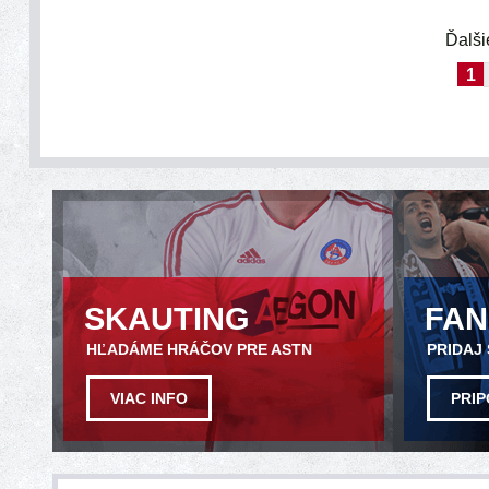
Ďalši
1
SKAUTING
FA
HĽADÁME HRÁČOV PRE ASTN
PRIDAJ
VIAC INFO
PRIP