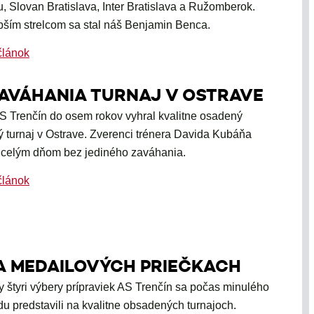
u, Slovan Bratislava, Inter Bratislava a Ružomberok.
pším strelcom sa stal náš Benjamin Benca.
článok
ZAVÁHANIA TURNAJ V OSTRAVE
S Trenčín do osem rokov vyhral kvalitne osadený
ý turnaj v Ostrave. Zverenci trénera Davida Kubáňa
i celým dňom bez jediného zaváhania.
článok
A MEDAILOVÝCH PRIEČKACH
y štyri výbery prípraviek AS Trenčín sa počas minulého
du predstavili na kvalitne obsadených turnajoch.