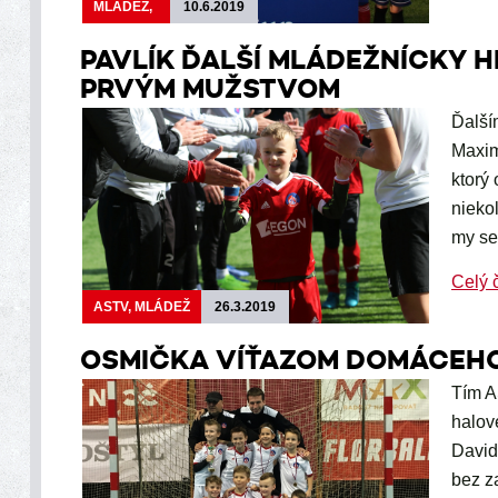
MLÁDEŽ,
10.6.2019
PAVLÍK ĎALŠÍ MLÁDEŽNÍCKY 
PRVÝM MUŽSTVOM
Ďalší
Maxim
ktorý
nieko
my se
Celý 
ASTV, MLÁDEŽ
26.3.2019
OSMIČKA VÍŤAZOM DOMÁCEHO
Tím A
halov
David
bez z