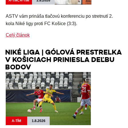
A-TÍM, A-TÍM
2.8.2026
ASTV vám prináša tlačovú konferenciu po stretnutí 2.
kola Niké ligy proti FC Košice (3:3).
Celý článok
NIKÉ LIGA | GÓLOVÁ PRESTRELKA
V KOŠICIACH PRINIESLA DEĽBU
BODOV
A-TÍM
1.8.2026