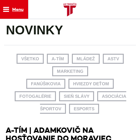
Menu
NOVINKY
VŠETKO
A-TÍM
MLÁDEŽ
ASTV
MARKETING
FANÚŠIKOVIA
HVIEZDY DEŤOM
FOTOGALÉRIE
SIEŇ SLÁVY
ASOCIÁCIA
ŠPORTOV
ESPORTS
A-TÍM | ADAMKOVIČ NA
HOSŤOVANIE DO MORAVIEC