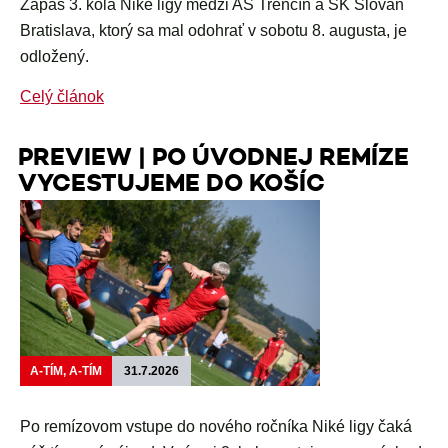
Zápas 3. kola Niké ligy medzi AS Trenčín a ŠK Slovan
Bratislava, ktorý sa mal odohrať v sobotu 8. augusta, je
odložený.
Celý článok
PREVIEW | PO ÚVODNEJ REMÍZE
VYCESTUJEME DO KOŠÍC
A-TÍM, A-TÍM
31.7.2026
Po remízovom vstupe do nového ročníka Niké ligy čaká