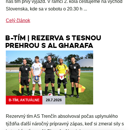
náš tím prvý výjazd. V rámci 2. kola cestujeme na východ
Slovenska, kde sa v sobotu o 20.30 h ...
Celý článok
B-TÍM | REZERVA S TESNOU
PREHROU S AL GHARAFA
B-TÍM, AKTUÁLNE
28.7.2026
Rezervný tím AS Trenčín absolvoval počas uplynulého
týždňa ďalší náročný prípravný zápas, keď si zmeral sily s