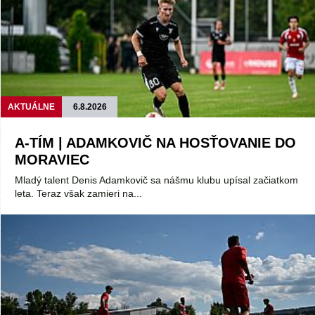
AKTUÁLNE
6.8.2026
A-TÍM | ADAMKOVIČ NA HOSŤOVANIE DO
MORAVIEC
Mladý talent Denis Adamkovič sa nášmu klubu upísal začiatkom
leta. Teraz však zamieri na...