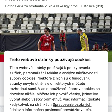
Fotogaléria zo stretnutia 2. kola Niké ligy proti FC Košice (3:3).
ASTV
2.8.2026
Tieto webové stránky používajú cookies
Tieto webové stránky používajú k poskytovaniu
ASTV | ZOSTRIH ZO ZÁPASU 2. KOLA
služieb, personalizácii reklám a analýze návštevnosti
NIKÉ LIGY PROTI FC KOŠICE
súbory cookies. Niektoré z nich sú k fungovaniu
stránky nevyhnutné, ale o niektorých môžete
ASTV vám prináša zostrih zo zápasu 2. kola Niké ligy proti FC
rozhodnúť sami. Viac o používaní súborov cookies sa
Košice (3:3).
dozviete nižšie. Môžete ich povoliť všetky, jednotlivo
vybrať alebo všetky odmietnuť. Viac informácií získate
kedykoľvek na stránkách
Spracovanie osobných
údajov
a
Informačná povinnosť prevádzkovateľa
.