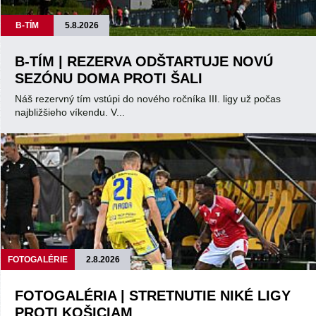
B-TÍM
5.8.2026
B-TÍM | REZERVA ODŠTARTUJE NOVÚ
SEZÓNU DOMA PROTI ŠALI
Náš rezervný tím vstúpi do nového ročníka III. ligy už počas
najbližšieho víkendu. V...
FOTOGALÉRIE
2.8.2026
FOTOGALÉRIA | STRETNUTIE NIKÉ LIGY
PROTI KOŠICIAM