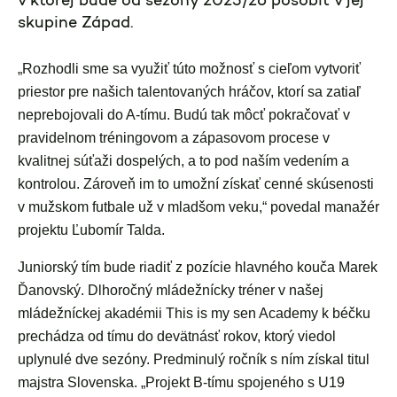
v ktorej bude od sezóny 2025/26 pôsobiť v jej
skupine Západ.
„Rozhodli sme sa využiť túto možnosť s cieľom vytvoriť
priestor pre našich talentovaných hráčov, ktorí sa zatiaľ
neprebojovali do A-tímu. Budú tak môcť pokračovať v
pravidelnom tréningovom a zápasovom procese v
kvalitnej súťaži dospelých, a to pod naším vedením a
kontrolou. Zároveň im to umožní získať cenné skúsenosti
v mužskom futbale už v mladšom veku,“ povedal manažér
projektu Ľubomír Talda.
Juniorský tím bude riadiť z pozície hlavného kouča Marek
Ďanovský. Dlhoročný mládežnícky tréner v našej
mládežníckej akadémii This is my sen Academy k béčku
prechádza od tímu do devätnásť rokov, ktorý viedol
uplynulé dve sezóny. Predminulý ročník s ním získal titul
majstra Slovenska. „Projekt B-tímu spojeného s U19