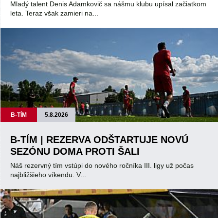
Mladý talent Denis Adamkovič sa nášmu klubu upísal začiatkom
leta. Teraz však zamieri na...
B-TÍM
5.8.2026
B-TÍM | REZERVA ODŠTARTUJE NOVÚ
SEZÓNU DOMA PROTI ŠALI
Náš rezervný tím vstúpi do nového ročníka III. ligy už počas
najbližšieho víkendu. V...