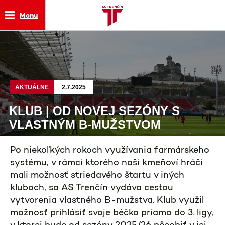
Menu
AKTUÁLNE
2.7.2025
KLUB | OD NOVEJ SEZÓNY S
VLASTNÝM B-MUŽSTVOM
Po niekoľkých rokoch využívania farmárskeho
systému, v rámci ktorého naši kmeňoví hráči
mali možnosť striedavého štartu v iných
kluboch, sa AS Trenčín vydáva cestou
vytvorenia vlastného B-mužstva. Klub využil
možnosť prihlásiť svoje béčko priamo do 3. ligy,