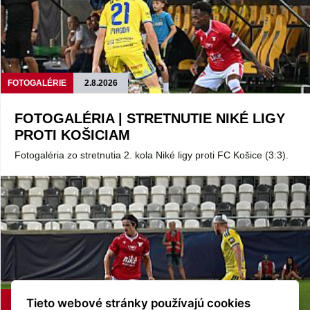
FOTOGALÉRIE
2.8.2026
FOTOGALÉRIA | STRETNUTIE NIKÉ LIGY
PROTI KOŠICIAM
Fotogaléria zo stretnutia 2. kola Niké ligy proti FC Košice (3:3).
ASTV
2.8.2026
Tieto webové stránky používajú cookies