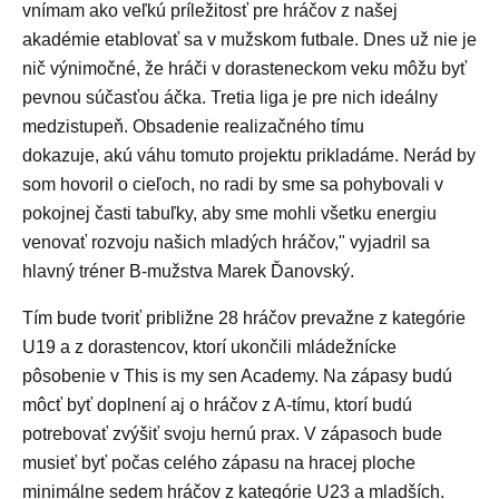
vnímam ako veľkú príležitosť pre hráčov z našej
akadémie etablovať sa v mužskom futbale. Dnes už nie je
nič výnimočné, že hráči v dorasteneckom veku môžu byť
pevnou súčasťou áčka. Tretia liga je pre nich ideálny
medzistupeň. Obsadenie realizačného tímu
dokazuje, akú váhu tomuto projektu prikladáme. Nerád by
som hovoril o cieľoch, no radi by sme sa pohybovali v
pokojnej časti tabuľky, aby sme mohli všetku energiu
venovať rozvoju našich mladých hráčov," vyjadril sa
hlavný tréner B-mužstva Marek Ďanovský.
Tím bude tvoriť približne 28 hráčov prevažne z kategórie
U19 a z dorastencov, ktorí ukončili mládežnícke
pôsobenie v This is my sen Academy. Na zápasy budú
môcť byť doplnení aj o hráčov z A-tímu, ktorí budú
potrebovať zvýšiť svoju hernú prax. V zápasoch bude
musieť byť počas celého zápasu na hracej ploche
minimálne sedem hráčov z kategórie U23 a mladších.