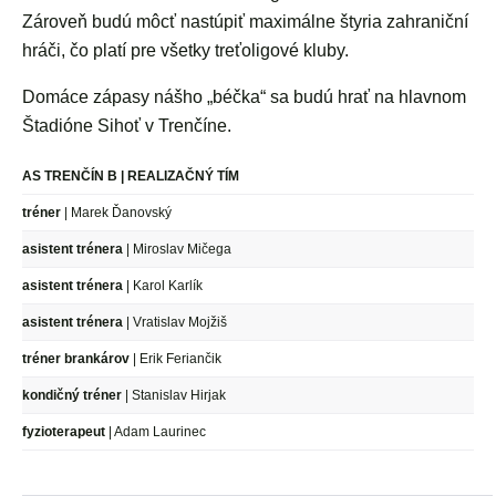
Zároveň budú môcť nastúpiť maximálne štyria zahraniční
hráči, čo platí pre všetky treťoligové kluby.
Domáce zápasy nášho „béčka“ sa budú hrať na hlavnom
Štadióne Sihoť v Trenčíne.
AS TRENČÍN B | REALIZAČNÝ TÍM
tréner
| Marek Ďanovský
asistent trénera
| Miroslav Mičega
asistent trénera
| Karol Karlík
asistent trénera
| Vratislav Mojžiš
tréner brankárov
| Erik Feriančik
kondičný tréner
| Stanislav Hirjak
fyzioterapeut
| Adam Laurinec