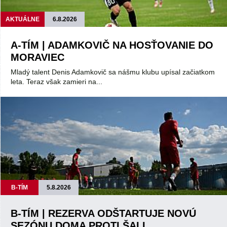
AKTUÁLNE
6.8.2026
A-TÍM | ADAMKOVIČ NA HOSŤOVANIE DO
MORAVIEC
Mladý talent Denis Adamkovič sa nášmu klubu upísal začiatkom
leta. Teraz však zamieri na...
B-TÍM
5.8.2026
B-TÍM | REZERVA ODŠTARTUJE NOVÚ
SEZÓNU DOMA PROTI ŠALI