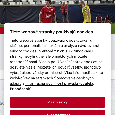
ASTV
2.8.2026
Tieto webové stránky používajú cookies
Tieto webové stránky používajú k poskytovaniu
ASTV | ZOSTRIH ZO ZÁPASU 2. KOLA
služieb, personalizácii reklám a analýze návštevnosti
NIKÉ LIGY PROTI FC KOŠICE
súbory cookies. Niektoré z nich sú k fungovaniu
stránky nevyhnutné, ale o niektorých môžete
ASTV vám prináša zostrih zo zápasu 2. kola Niké ligy proti FC
rozhodnúť sami. Viac o používaní súborov cookies sa
Košice (3:3).
dozviete nižšie. Môžete ich povoliť všetky, jednotlivo
vybrať alebo všetky odmietnuť. Viac informácií získate
kedykoľvek na stránkách
Spracovanie osobných
údajov
a
Informačná povinnosť prevádzkovateľa
.
Prispôsobiť
© 2026 eSports, s.r.o. -
www.esports.cz
|
Nastavení cookies
webdesign
tellinger.cz
Prijať všetky
Pouze nezbytné