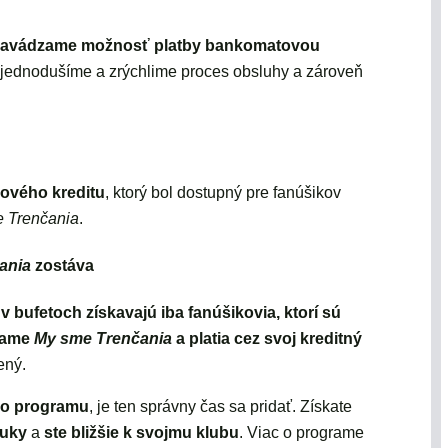
zavádzame možnosť platby bankomatovou
 zjednodušíme a zrýchlime proces obsluhy a zároveň
ového kreditu
, ktorý bol dostupný pre fanúšikov
 Trenčania
.
ania
zostáva
 v bufetoch získavajú iba fanúšikovia, ktorí sú
grame
My sme Trenčania
a platia cez svoj kreditný
ený.
ho programu
, je ten správny čas sa pridať. Získate
nuky
a
ste bližšie k svojmu klubu
. Viac o programe