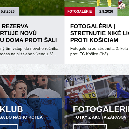
5.8.2026
FOTOGALÉRIE
2.8.2026
| REZERVA
FOTOGALÉRIA |
RTUJE NOVÚ
STRETNUTIE NIKÉ L
U DOMA PROTI ŠALI
PROTI KOŠICIAM
ný tím vstúpi do nového ročníka
Fotogaléria zo stretnutia 2. kola 
ž počas najbližšieho víkendu. V...
proti FC Košice (3:3).
NKLUB
FOTOGALERI
 SA DO NÁŠHO KOTLA
FOTKY Z AKCIÍ A ZÁPASOV