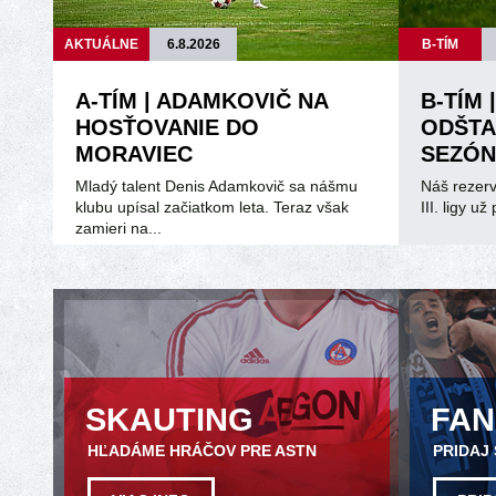
AKTUÁLNE
6.8.2026
B-TÍM
A-TÍM | ADAMKOVIČ NA
B-TÍM 
HOSŤOVANIE DO
ODŠTA
MORAVIEC
SEZÓN
Mladý talent Denis Adamkovič sa nášmu
Náš rezerv
klubu upísal začiatkom leta. Teraz však
III. ligy u
zamieri na...
SKAUTING
FA
HĽADÁME HRÁČOV PRE ASTN
PRIDAJ