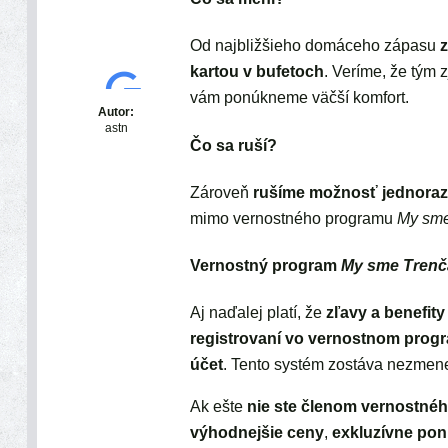
Od najbližšieho domáceho zápasu
kartou
v bufetoch
. Veríme, že tým
vám ponúkneme väčší komfort.
Autor:
astn
Čo sa ruší?
Zároveň
rušíme možnosť jednoraz
mimo vernostného programu
My sme
Vernostný program
My sme Trenč
Aj naďalej platí, že
zľavy a benefity
registrovaní vo vernostnom pro
účet
. Tento systém zostáva nezmen
Ak ešte
nie ste členom vernostné
výhodnejšie ceny
,
exkluzívne po