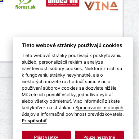
Tieto webové stránky používajú cookies
Tieto webové stránky používajú k poskytovaniu
služieb, personalizácii reklám a analýze
návštevnosti súbory cookies. Niektoré z nich sú
k fungovaniu stránky nevyhnutné, ale o
niektorých môžete rozhodnúť sami. Viac o
používaní súborov cookies sa dozviete nižšie.
Môžete ich povoliť všetky, jednotlivo vybrať
webdesign
tellinger.cz
alebo všetky odmietnuť. Viac informácií získate
kedykoľvek na stránkách
Spracovanie osobných
údajov
a
Informačná povinnosť prevádzkovateľa
.
Prispôsobiť
Prijať všetky
Pouze nezbytné