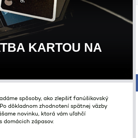
ATBA KARTOU NA
ľadáme spôsoby, ako zlepšiť fanúšikovský
. Po dôkladnom zhodnotení spätnej väzby
nášame novinku, ktorá vám uľahčí
s domácich zápasov.