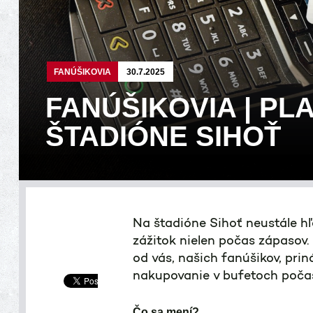
FANÚŠIKOVIA
30.7.2025
FANÚŠIKOVIA | PL
ŠTADIÓNE SIHOŤ
Na štadióne Sihoť neustále h
zážitok nielen počas zápasov
od vás, našich fanúšikov, pri
nakupovanie v bufetoch poča
Čo sa mení?