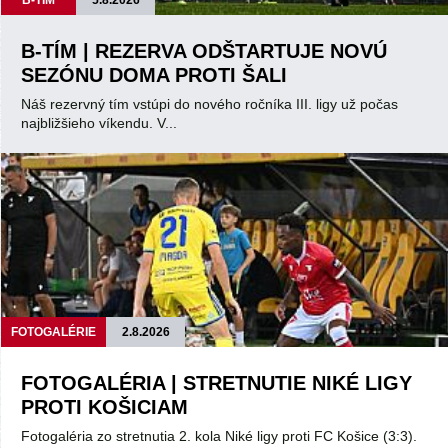
B-TÍM
5.8.2026
B-TÍM | REZERVA ODŠTARTUJE NOVÚ
SEZÓNU DOMA PROTI ŠALI
Náš rezervný tím vstúpi do nového ročníka III. ligy už počas
najbližšieho víkendu. V...
FOTOGALÉRIE
2.8.2026
FOTOGALÉRIA | STRETNUTIE NIKÉ LIGY
PROTI KOŠICIAM
Fotogaléria zo stretnutia 2. kola Niké ligy proti FC Košice (3:3).