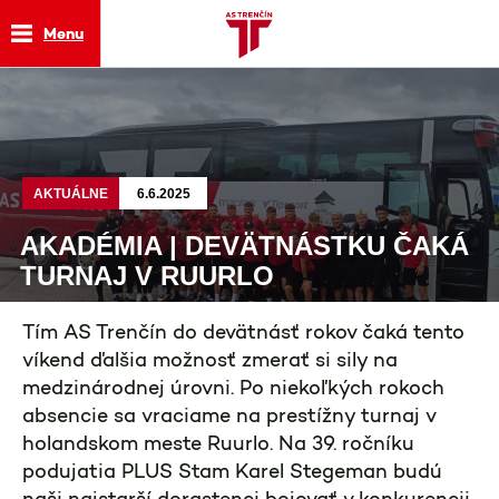
Menu
AKTUÁLNE
6.6.2025
AKADÉMIA | DEVÄTNÁSTKU ČAKÁ
TURNAJ V RUURLO
Tím AS Trenčín do devätnásť rokov čaká tento
víkend ďalšia možnosť zmerať si sily na
medzinárodnej úrovni. Po niekoľkých rokoch
absencie sa vraciame na prestížny turnaj v
holandskom meste Ruurlo. Na 39. ročníku
podujatia PLUS Stam Karel Stegeman budú