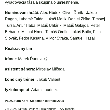
vyraďovacia fáza a skupina o umiestnenie.
Nominovaní hráči:
Alex Húdok, Oliver Ďurík - Jakub
Ragan, Ľubomír Talda, Lukáš Malík, Daniel Žiška, Timotej
Turza, Artur Haba, Matúš Uhlárik, Matúš Galajda, Peter
Beňadik, Michal Hrmo, Tomáš Orolín, Lukáš Botlo, Filip
Slovák, Fedor Kasana, Viktor Straka, Samuel Hasaj
Realizačný tím
tréner:
Marek Ďanovský
asistent trénera:
Miroslav Mičega
kondičný tréner:
Jakub Valient
fyzioterapeut:
Adam Laurinec
PLUS Stam Karel Stegeman toernooi 2025
7.6.2025 13:55h | Willem II (Holandsko) - AS Trenčín