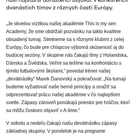
naši najstarší dorastenci bojovať v konkurencii
dvanástich tímov z rôznych častí Európy.
„Je skvelou vizitkou našej akadémie This is my sen
Academy, že sme obdržali pozvánku na takto kvalitne
obsadený turnaj. Stretneme sa s rôznymi klubmi z celej
Európy, čo bude pre chlapcov výborná skúsenosť aj do
budúcej sezóny. V skupine nás čakajú tímy z Holandska,
Dánska a Švédska. Veľmi sa tešíme na konfrontáciu s
týmito futbalovými školami,“ povedal tréner našej
„devätnástky“ Marek Ďanovský a pokračoval: „Na turnaji
budeme vyžadovať naše herné princípy a snažiť sa
odprezentovať prácu našej akadémie v čo najlepšom
svetle. Zápasy zároveň ponúkajú priestor pre hráčov, ktorí
sa môžu čoskoro objaviť v A-tíme.“
V sobotu a nedeľu čakajú našu devätnástku zápasy
základnej skupiny. V pondelok je na programe