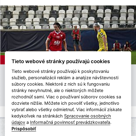
ASTV
2.8.2026
Tieto webové stránky používajú cookies
Tieto webové stránky používajú k poskytovaniu
ASTV | ZOSTRIH ZO ZÁPASU 2. KOLA
služieb, personalizácii reklám a analýze návštevnosti
NIKÉ LIGY PROTI FC KOŠICE
súbory cookies. Niektoré z nich sú k fungovaniu
stránky nevyhnutné, ale o niektorých môžete
ASTV vám prináša zostrih zo zápasu 2. kola Niké ligy proti FC
rozhodnúť sami. Viac o používaní súborov cookies sa
Košice (3:3).
dozviete nižšie. Môžete ich povoliť všetky, jednotlivo
vybrať alebo všetky odmietnuť. Viac informácií získate
kedykoľvek na stránkách
Spracovanie osobných
údajov
a
Informačná povinnosť prevádzkovateľa
.
Prispôsobiť
© 2026 eSports, s.r.o. -
www.esports.cz
|
Nastavení cookies