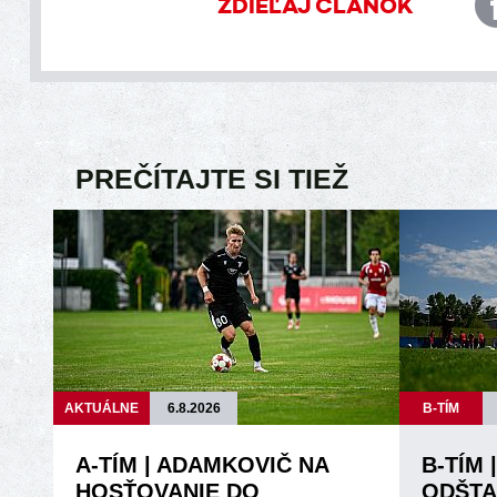
ZDIEĽAJ ČLÁNOK
PREČÍTAJTE SI TIEŽ
AKTUÁLNE
6.8.2026
B-TÍM
A-TÍM | ADAMKOVIČ NA
B-TÍM 
HOSŤOVANIE DO
ODŠTA