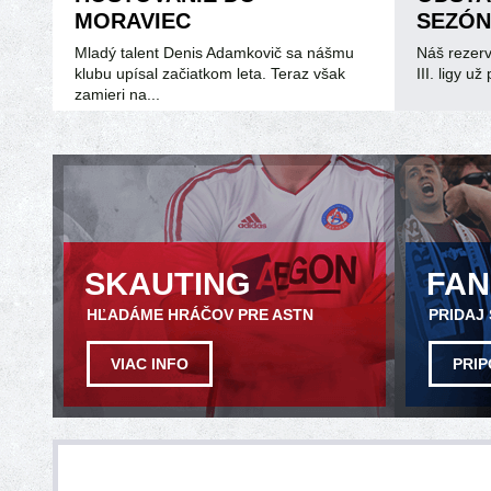
MORAVIEC
SEZÓN
Mladý talent Denis Adamkovič sa nášmu
Náš rezerv
klubu upísal začiatkom leta. Teraz však
III. ligy u
zamieri na...
SKAUTING
FA
HĽADÁME HRÁČOV PRE ASTN
PRIDAJ
VIAC INFO
PRIP