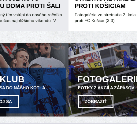
U DOMA PROTI ŠALI
PROTI KOŠICIAM
ný tím vstúpi do nového ročníka
Fotogaléria zo stretnutia 2. kola 
ž počas najbližšieho víkendu. V...
proti FC Košice (3:3).
NKLUB
FOTOGALERI
 SA DO NÁŠHO KOTLA
FOTKY Z AKCIÍ A ZÁPASOV
OJ SA
ZOBRAZIŤ