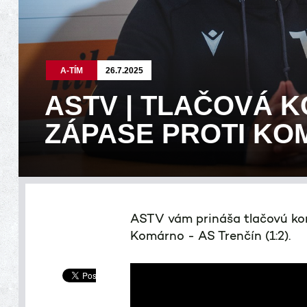
A-TÍM
26.7.2025
ASTV | TLAČOVÁ 
ZÁPASE PROTI K
ASTV vám prináša tlačovú kon
Komárno - AS Trenčín (1:2).