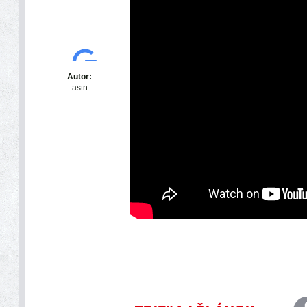
Autor:
astn