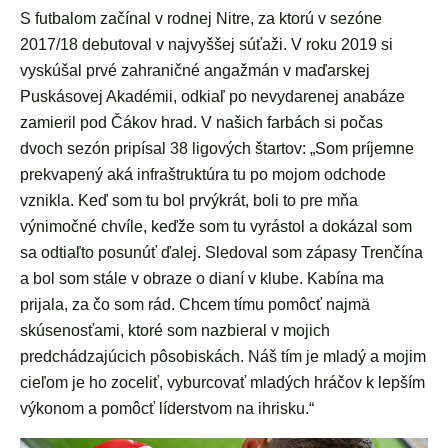
S futbalom začínal v rodnej Nitre, za ktorú v sezóne
2017/18 debutoval v najvyššej súťaži. V roku 2019 si
vyskúšal prvé zahraničné angažmán v maďarskej
Puskásovej Akadémii, odkiaľ po nevydarenej anabáze
zamieril pod Čákov hrad. V našich farbách si počas
dvoch sezón pripísal 38 ligových štartov: „Som príjemne
prekvapený aká infraštruktúra tu po mojom odchode
vznikla. Keď som tu bol prvýkrát, boli to pre mňa
výnimočné chvíle, keďže som tu vyrástol a dokázal som
sa odtiaľto posunúť ďalej. Sledoval som zápasy Trenčína
a bol som stále v obraze o dianí v klube. Kabína ma
prijala, za čo som rád. Chcem tímu pomôcť najmä
skúsenosťami, ktoré som nazbieral v mojich
predchádzajúcich pôsobiskách. Náš tím je mladý a mojim
cieľom je ho zoceliť, vyburcovať mladých hráčov k lepším
výkonom a pomôcť líderstvom na ihrisku.“