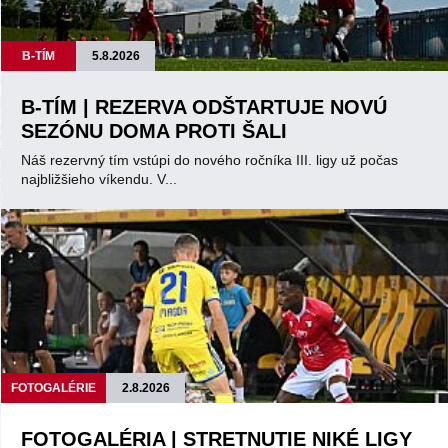
B-TÍM
5.8.2026
B-TÍM | REZERVA ODŠTARTUJE NOVÚ
SEZÓNU DOMA PROTI ŠALI
Náš rezervný tím vstúpi do nového ročníka III. ligy už počas
najbližšieho víkendu. V...
FOTOGALÉRIE
2.8.2026
FOTOGALÉRIA | STRETNUTIE NIKÉ LIGY