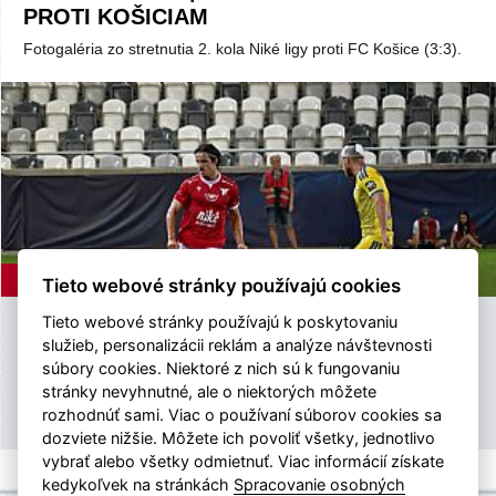
PROTI KOŠICIAM
Fotogaléria zo stretnutia 2. kola Niké ligy proti FC Košice (3:3).
ASTV
2.8.2026
Tieto webové stránky používajú cookies
Tieto webové stránky používajú k poskytovaniu
ASTV | ZOSTRIH ZO ZÁPASU 2. KOLA
služieb, personalizácii reklám a analýze návštevnosti
NIKÉ LIGY PROTI FC KOŠICE
súbory cookies. Niektoré z nich sú k fungovaniu
stránky nevyhnutné, ale o niektorých môžete
ASTV vám prináša zostrih zo zápasu 2. kola Niké ligy proti FC
rozhodnúť sami. Viac o používaní súborov cookies sa
Košice (3:3).
dozviete nižšie. Môžete ich povoliť všetky, jednotlivo
vybrať alebo všetky odmietnuť. Viac informácií získate
kedykoľvek na stránkách
Spracovanie osobných