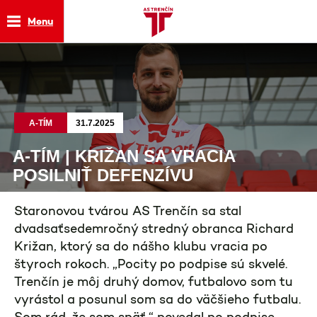
Menu
A-TÍM
31.7.2025
A-TÍM | KRIŽAN SA VRACIA
POSILNIŤ DEFENZÍVU
Staronovou tvárou AS Trenčín sa stal
dvadsaťsedemročný stredný obranca Richard
Križan, ktorý sa do nášho klubu vracia po
štyroch rokoch. „Pocity po podpise sú skvelé.
Trenčín je môj druhý domov, futbalovo som tu
vyrástol a posunul som sa do väčšieho futbalu.