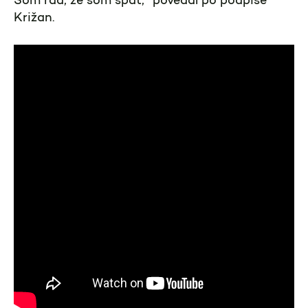
Som rád, že som späť,“ povedal po podpise
Križan.