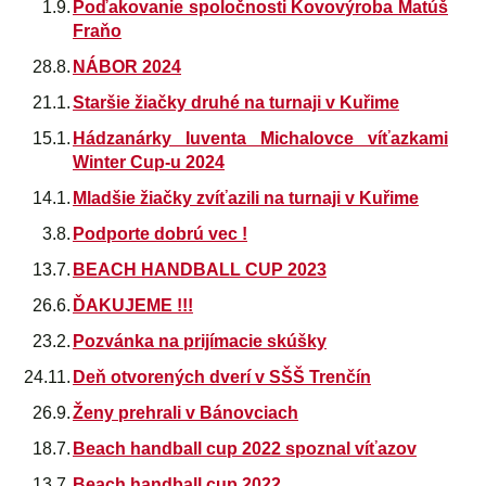
1.9.
Poďakovanie spoločnosti Kovovýroba Matúš
Fraňo
28.8.
NÁBOR 2024
21.1.
Staršie žiačky druhé na turnaji v Kuřime
15.1.
Hádzanárky Iuventa Michalovce víťazkami
Winter Cup-u 2024
14.1.
Mladšie žiačky zvíťazili na turnaji v Kuřime
3.8.
Podporte dobrú vec !
13.7.
BEACH HANDBALL CUP 2023
26.6.
ĎAKUJEME !!!
23.2.
Pozvánka na prijímacie skúšky
24.11.
Deň otvorených dverí v SŠŠ Trenčín
26.9.
Ženy prehrali v Bánovciach
18.7.
Beach handball cup 2022 spoznal víťazov
13.7.
Beach handball cup 2022