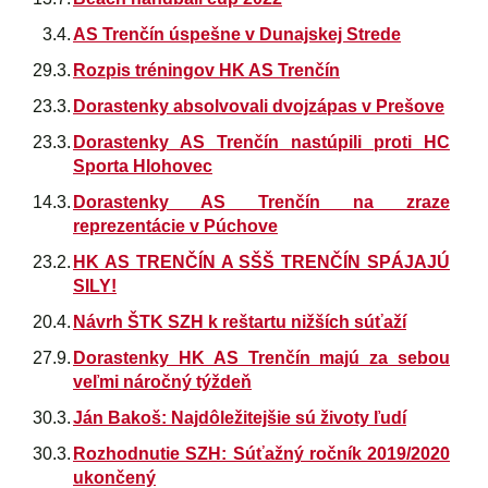
3.4.
AS Trenčín úspešne v Dunajskej Strede
29.3.
Rozpis tréningov HK AS Trenčín
23.3.
Dorastenky absolvovali dvojzápas v Prešove
23.3.
Dorastenky AS Trenčín nastúpili proti HC
Sporta Hlohovec
14.3.
Dorastenky AS Trenčín na zraze
reprezentácie v Púchove
23.2.
HK AS TRENČÍN A SŠŠ TRENČÍN SPÁJAJÚ
SILY!
20.4.
Návrh ŠTK SZH k reštartu nižších súťaží
27.9.
Dorastenky HK AS Trenčín majú za sebou
veľmi náročný týždeň
30.3.
Ján Bakoš: Najdôležitejšie sú životy ľudí
30.3.
Rozhodnutie SZH: Súťažný ročník 2019/2020
ukončený