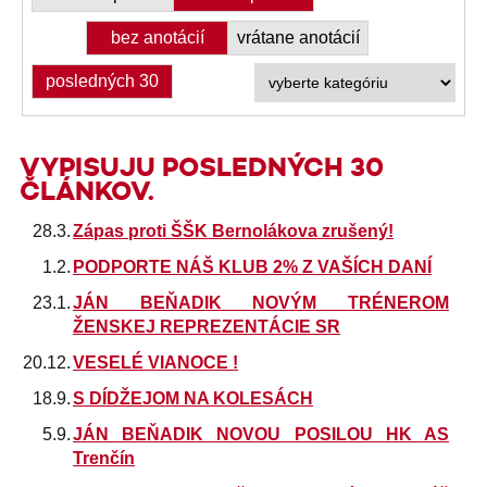
bez anotácií
vrátane anotácií
posledných 30
VYPISUJU POSLEDNÝCH 30
ČLÁNKOV.
28.3.
Zápas proti ŠŠK Bernolákova zrušený!
1.2.
PODPORTE NÁŠ KLUB 2% Z VAŠÍCH DANÍ
23.1.
JÁN BEŇADIK NOVÝM TRÉNEROM
ŽENSKEJ REPREZENTÁCIE SR
20.12.
VESELÉ VIANOCE !
18.9.
S DÍDŽEJOM NA KOLESÁCH
5.9.
JÁN BEŇADIK NOVOU POSILOU HK AS
Trenčín