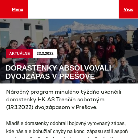
Menu
Viac
AKTUÁLNE
23.3.2022
DORASTENKY ABSOLVOVALI
DVOJZÁPAS V PREŠOVE
Náročný program minulého týždňa ukončili
dorastenky HK AS Trenčín sobotným
(19.3.2022) dvojzápasom v Prešove.
Mladšie dorastenky odohrali bojovný vyrovnaný zápas,
kde nás ale bohužiaľ chyby na konci zápasu stáli aspoň