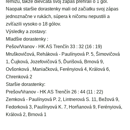
remízu, takže dievčatá svoj zápas prehrali o 1 gól.
Naopak staršie dorastenky mali od začiatku svoj zápas
jednoznačne v rukách, súpera k ničomu nepustili a
zvíťazili vysoko o 18 gólov.
Výsledky a zostavy:
Mladšie dorastenky :
Pešov/Vranov - HK AS Trenčín 33 : 32 (16 : 19)
Mruškovičová, Reháková - Paulínyová P. 5, Šimovičová
1, Čujková, Jozefovičová 5, Ďurišová, Brnová 9,
Ovšonková , Maniačková, Ferényiová 4, Králová 6,
Chrenková 2
Staršie dorastenky:
Prešov/Vranov - HK AS Trenčín 26 : 44 (11 : 22)
Zemková - Paulínyová P. 2, Lintnerová S. 11, Bežová 9,
Fedorková 3, Paulínyová K. 7, Horňanová 9, Ferényiová,
Králová 2, Brnová 1