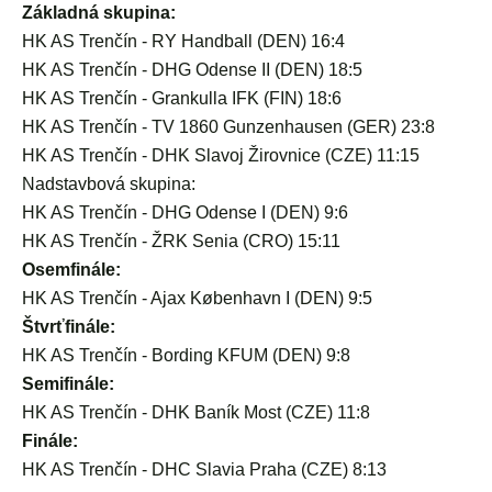
Základná skupina:
HK AS Trenčín - RY Handball (DEN) 16:4
HK AS Trenčín - DHG Odense II (DEN) 18:5
HK AS Trenčín - Grankulla IFK (FIN) 18:6
HK AS Trenčín - TV 1860 Gunzenhausen (GER) 23:8
HK AS Trenčín - DHK Slavoj Žirovnice (CZE) 11:15
Nadstavbová skupina:
HK AS Trenčín - DHG Odense I (DEN) 9:6
HK AS Trenčín - ŽRK Senia (CRO) 15:11
Osemfinále:
HK AS Trenčín - Ajax København I (DEN) 9:5
Štvrťfinále:
HK AS Trenčín - Bording KFUM (DEN) 9:8
Semifinále:
HK AS Trenčín - DHK Baník Most (CZE) 11:8
Finále:
HK AS Trenčín - DHC Slavia Praha (CZE) 8:13