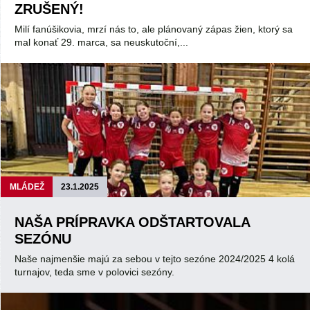
ZRUŠENÝ!
Milí fanúšikovia, mrzí nás to, ale plánovaný zápas žien, ktorý sa
mal konať 29. marca, sa neuskutoční,...
MLÁDEŽ
23.1.2025
NAŠA PRÍPRAVKA ODŠTARTOVALA
SEZÓNU
Naše najmenšie majú za sebou v tejto sezóne 2024/2025 4 kolá
turnajov, teda sme v polovici sezóny.