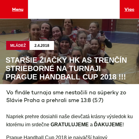
Menu
Viac
MLÁDEŽ
2.4.2018
STARŠIE ŽIAČKY HK AS TRENČÍN
STRIEBORNÉ NA TURNAJI
PRAGUE HANDBALL CUP 2018 !!!
Vo finále turnaja sme nestačili na súperky zo
Slávie Praha a prehrali sme 13:8 (5:7)
Napriek prehre dosiahli naše dievčatá krásny výsledok ku
ktorému im srdečne
GRATULUJEME
a
ĎAKUJEME
!
Prague Handball Cup 2018 je najväčší halový